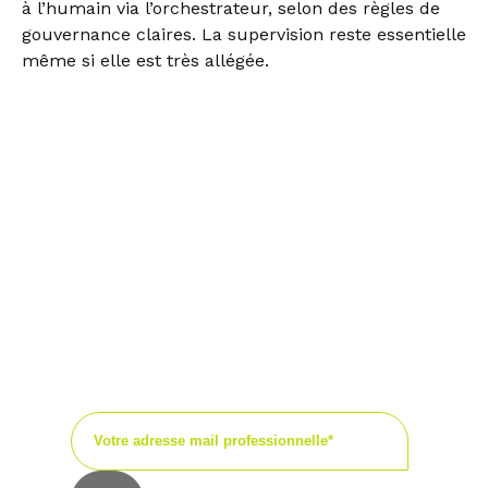
à l’humain via l’orchestrateur, selon des règles de
gouvernance claires. La supervision reste essentielle
même si elle est très allégée.
Keep in touch !
Recevez régulièrement
nos dernières actualités,
nos avis d’experts, nos
publications ou encore les
invitations à nos
événements.