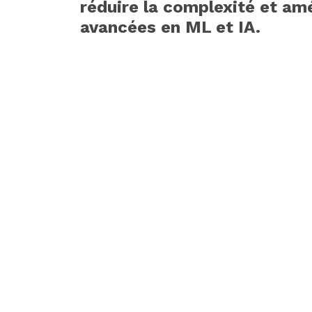
réduire la complexité et amé
avancées en ML et IA.
Recevez régulièrement n
actualités, nos avis d’ex
ou encore les invitation
Nous collectons votre e-mail pour vous faire parv
Vous pouvez à tout moment utiliser le lien de 