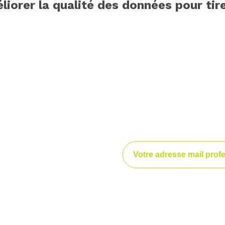
liorer la qualité des données pour tir
Keep in touch !
os dernières
perts, nos publications
s à nos événements.
enir notre newsletter.
désabonnement que vous retrouvez dans chacune de nos newslette