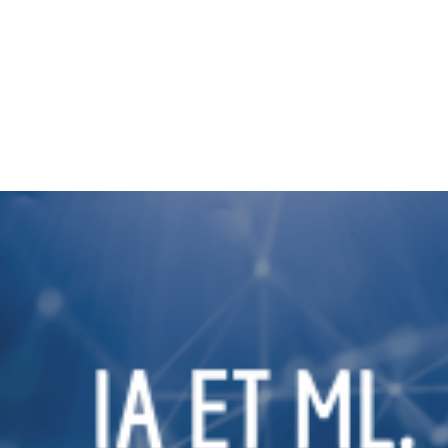
SmartLab
News
ces
À propos
Carrière