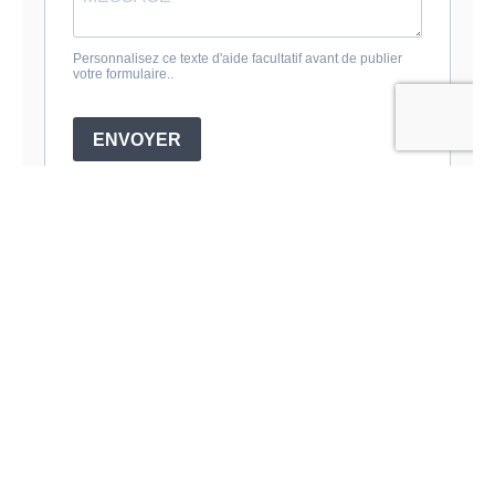
Keep in touch !
Recevez régulièrement
nos dernières actualités,
nos avis d’experts, nos
publications ou encore les
invitations à nos