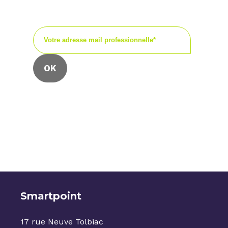
événements.
Nous collectons votre e-mail pour vous faire
parvenir notre newsletter.
Vous pouvez à tout moment utiliser le lien de
désabonnement que vous retrouvez dans chacune
de nos newsletters.
Smartpoint
17 rue Neuve Tolbiac