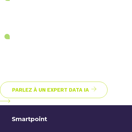
: data products, ownership, qualité,
sécurité, conformité (RGPD, AI Act),
auditabilité et contrôles d’accès.
Accélérer l’autonomie via des
plateformes self-service gouvernées,
interopérables, orientées data products
selon les standards d’intégration.
PARLEZ À UN EXPERT DATA IA
Smartpoint