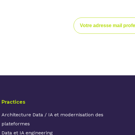
os dernières
perts, nos publications
s à nos événements.
enir notre newsletter.
désabonnement que vous retrouvez dans chacune de nos newslette
Practices
Architecture Data / IA et modernisation des
plateformes
Data et IA engineering