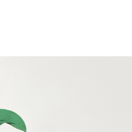
SmartLab
News
ces
À propos
Carrière