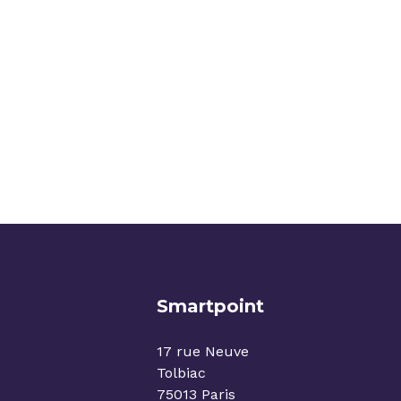
Recevez régulièrement n
actualités, nos avis d’ex
ou encore les invitation
Nous collectons votre e-mail pour vous faire parv
Vous pouvez à tout moment utiliser le lien de 
Smartpoint
17 rue Neuve
Tolbiac
75013 Paris