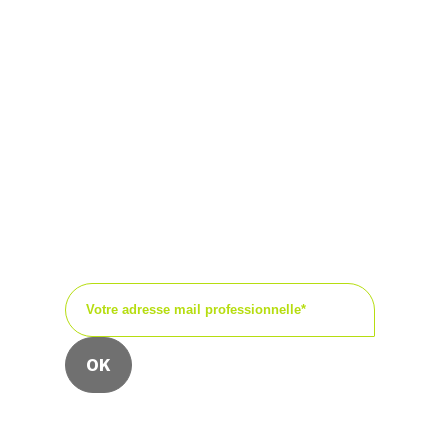
Keep in touch !
Recevez régulièrement
nos dernières actualités,
nos avis d’experts, nos
publications ou encore les
invitations à nos
événements.
Nous collectons votre e-mail pour vous faire
parvenir notre newsletter.