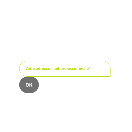
Recevez régulièrement
nos dernières actualités,
nos avis d’experts, nos
publications ou encore les
invitations à nos
événements.
Nous collectons votre e-mail pour vous faire
parvenir notre newsletter.
Vous pouvez à tout moment utiliser le lien de
désabonnement que vous retrouvez dans chacune
de nos newsletters.