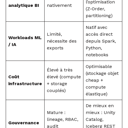
l’optimisation
analytique BI
nativement
(Z-Order,
partitioning)
Natif avec
Limité,
accès direct
Workloads ML
nécessite des
depuis Spark,
/ IA
exports
Python,
notebooks
Optimisable
Élevé à très
(stockage objet
Coût
élevé (compute
cheap +
infrastructure
+ storage
compute
couplés)
élastique)
De mieux en
Mature :
mieux : Unity
lineage, RBAC,
Catalog,
Gouvernance
audit
Iceberg REST