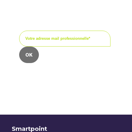
publications ou encore les
invitations à nos
événements.
Nous collectons votre e-mail pour vous faire
parvenir notre newsletter.
Vous pouvez à tout moment utiliser le lien de
désabonnement que vous retrouvez dans chacune
de nos newsletters.
Smartpoint