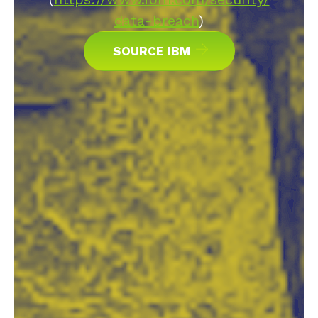
data-breach
)
SOURCE IBM